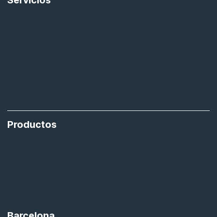
Servicios
Industrias
Implementación
Mantenimiento
Actualizaciones
Servicio Cloud
Asesoramiento
QUBIQ ACADEMY
Productos
Odoo
PowerBI
Google Workspace
Barcelona