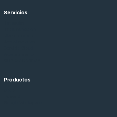
Servicios
Industrias
Implementación
Mantenimiento
Actualizaciones
Servicio Cloud
Asesoramiento
QUBIQ ACADEMY
Productos
Odoo
PowerBI
Google Workspace