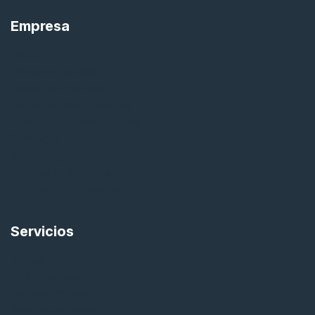
Empresa
Inicio
Nuestro equipo
Nuestros clientes
Nuestras delegaciones
Únete a nuestro equipo
Contacto
Aviso Legal
Política de Cookies
Política de Privacidad
Servicios
Industrias
Implementación
Mantenimiento
Actualizaciones