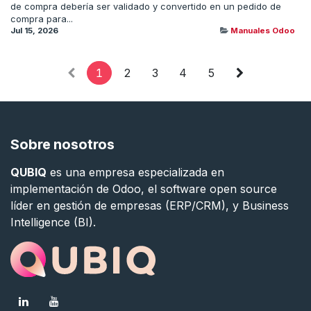
de compra debería ser validado y convertido en un pedido de
compra para...
Jul 15, 2026
Manuales Odoo
1
2
3
4
5
Sobre nosotros
QUBIQ
es una empresa especializada en
implementación de Odoo, el software open source
líder en gestión de empresas (ERP/CRM), y Business
Intelligence (BI).