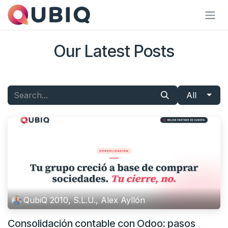
Skip to Content
Our Latest Posts
All
QubiQ 2010, S.L.U., Alex Ayllón
Consolidación contable con Odoo: pasos